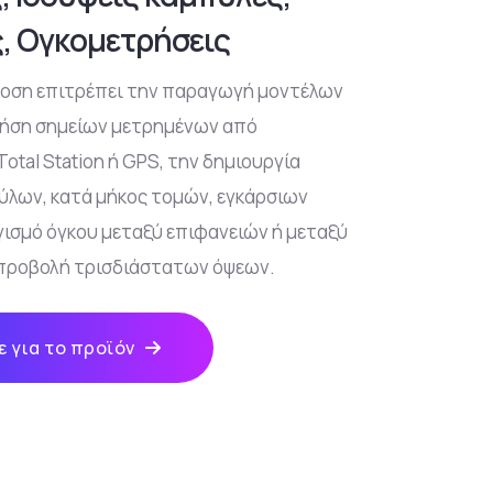
, Ογκομετρήσεις
δοση επιτρέπει την παραγωγή μοντέλων
ρήση σημείων μετρημένων από
otal Station ή GPS, την δημιουργία
λων, κατά μήκος τομών, εγκάρσιων
ισμό όγκου μεταξύ επιφανειών ή μεταξύ
 προβολή τρισδιάστατων όψεων.
 για το προϊόν