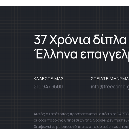
37 Χρόνια δίπλα
Έλληνα επαγγελ
ΚΑΛΕΣΤΕ ΜΑΣ
ΣΤΕΙΛΤΕ ΜΗΝΥΜΑ
210 947 3600
info@treecomp.
Αυτός ο ιστότοπος προστατεύεται από το reCAPTCH
οι όροι παροχής υπηρεσιών της Google. Δεν πρέπει
διαφωνείτε με οποιονδήποτε από αυτούς τους τυπ