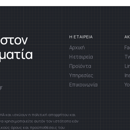
 στον
Η ΕΤΑΙΡΕΙΑ
Α
Αρχική
Fa
ματία
Η εταιρεία
Tw
Προϊόντα
Li
Υπηρεσίες
In
Επικοινωνία
Yo
gr
A και ισχύουν η πολιτική απορρήτου και
 να χρησιμοποιείτε αυτόν τον ιστότοπο εάν
ικούς όρους και προϋποθέσεις του