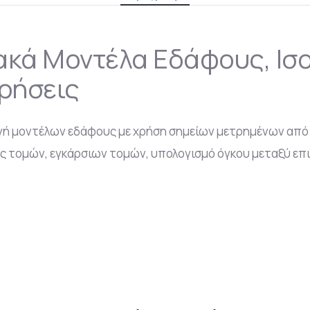
κά Μοντέλα Εδάφους, Ισο
ρήσεις
γή μοντέλων εδάφους με χρήση σημείων μετρημένων από ο
ς τομών, εγκάρσιων τομών, υπολογισμό όγκου μεταξύ επ