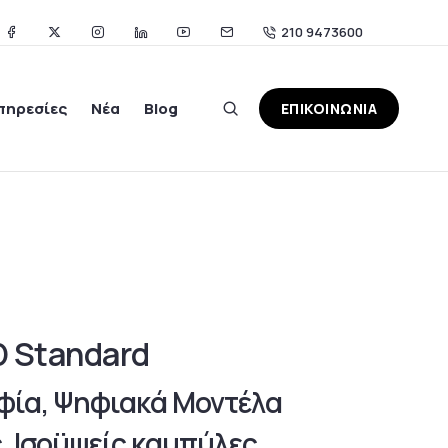
210 9473600
πηρεσίες
Νέα
Blog
ΕΠΙΚΟΙΝΩΝΙΑ
 Standard
φία, Ψηφιακά Μοντέλα
 Ισοϋψείς καμπύλες,