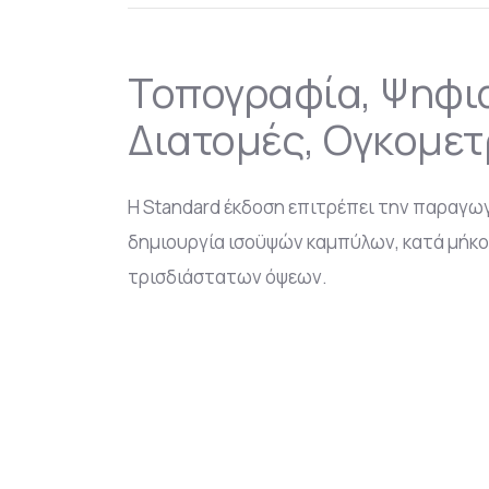
Τοπογραφία, Ψηφια
Διατομές, Ογκομετ
Η Standard έκδοση επιτρέπει την παραγω
δημιουργία ισοϋψών καμπύλων, κατά μήκο
τρισδιάστατων όψεων.