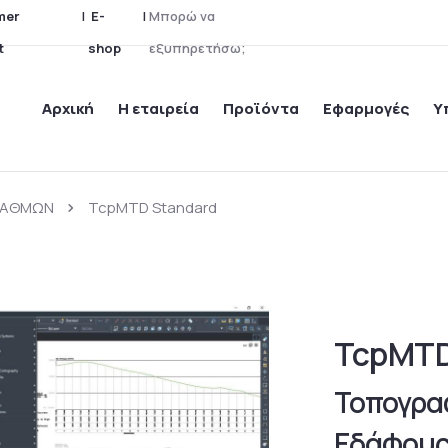
mer
|
E-
|
ρ
ώ
ν
α
ο
π
Μ
t
shop
ε
ξ
υ
π
η
ρ
ε
τ
ή
σ
ω
;
Αρχική
Η εταιρεία
Προϊόντα
Εφαρμογές
Υ
ΣΤΑΘΜΩΝ
TcpMTD Standard
TcpMTD
Τοπογρα
Εδάφους,