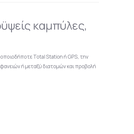
ϋψείς καμπύλες,
ποιοδήποτε Total Station ή GPS, την
ιφανειών ή μεταξύ διατομών και προβολή