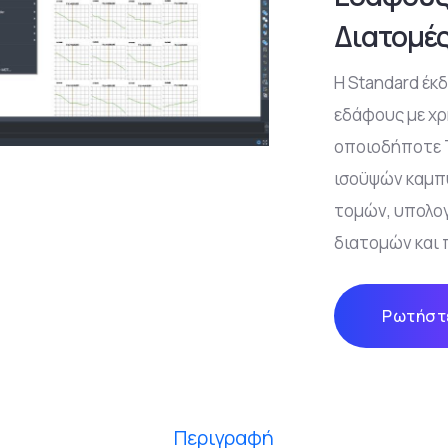
Διατομές
Η Standard έκ
εδάφους με χ
οποιοδήποτε T
ισοϋψών καμπύ
τομών, υπολογ
διατομών και
Ρωτήστε
Περιγραφή