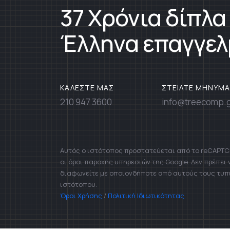
37 Χρόνια δίπλα
Έλληνα επαγγελ
ΚΑΛΕΣΤΕ ΜΑΣ
ΣΤΕΙΛΤΕ ΜΗΝΥΜΑ
210 947 3600
info@treecomp.
Αυτός ο ιστότοπος προστατεύεται από το reCAPTCH
οι όροι παροχής υπηρεσιών της Google. Δεν πρέπει
διαφωνείτε με οποιονδήποτε από αυτούς τους τυπ
ιστότοπου.
Όροι Χρήσης
/
Πολιτική Ιδιωτικότητας