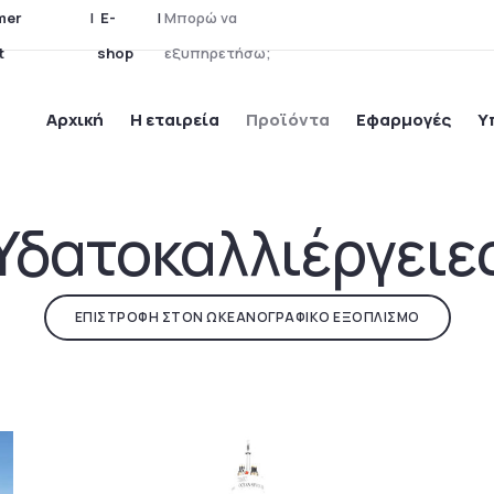
mer
|
E-
|
Μ
π
ο
ρ
ώ
ν
α
t
shop
ε
ξ
υ
π
η
ρ
ε
τ
ή
σ
ω
;
Αρχική
Η εταιρεία
Προϊόντα
Εφαρμογές
Υ
Υδατοκαλλιέργειε
ΕΠΙΣΤΡΟΦΗ ΣΤΟΝ ΩΚΕΑΝΟΓΡΑΦΙΚΟ ΕΞΟΠΛΙΣΜΟ