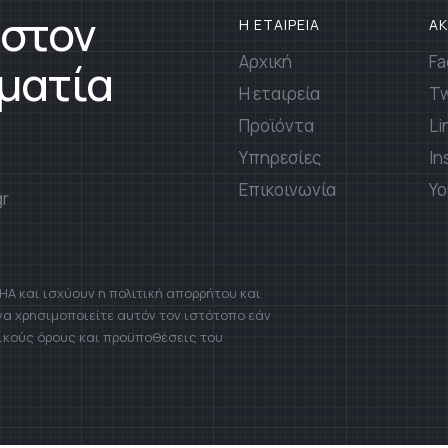
 στον
Η ΕΤΑΙΡΕΙΑ
Α
Αρχική
Fa
ματία
Η εταιρεία
Tw
Προϊόντα
Li
Υπηρεσίες
In
Επικοινωνία
Yo
gr
A και ισχύουν η πολιτική απορρήτου και
 να χρησιμοποιείτε αυτόν τον ιστότοπο εάν
ικούς όρους και προϋποθέσεις του