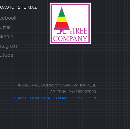
ΚΟΛΟΥΘΗΣΤΕ ΜΑΣ
cebook
itter
nkedin
stagram
utube
© 2026 TREE COMPANY CORPORATION AEBE
ΑΡ. ΓΕΜΗ: 044359607000
ΕΤΑΙΡΙΚΗ ΠΟΛΙΤΙΚΗ ΑΣΦΑΛΕΙΑΣ ΠΛΗΡΟΦΟΡΙΩΝ