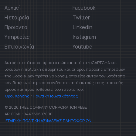
Αρχική
Facebook
Η εταιρεία
Twitter
Προϊόντα
Linkedin
Υπηρεσίες
Instagram
Επικοινωνία
Youtube
Αυτός ο ιστότοπος προστατεύεται από το reCAPTCHA και
ισχύουν η πολιτική απορρήτου και οι όροι παροχής υπηρεσιών
της Google. Δεν πρέπει να χρησιμοποιείτε αυτόν τον ιστότοπο
εάν διαφωνείτε με οποιονδήποτε από αυτούς τους τυπικούς
όρους και προϋποθέσεις του ιστότοπου.
Όροι Χρήσης
/
Πολιτική Ιδιωτικότητας
© 2026 TREE COMPANY CORPORATION AEBE
ΑΡ. ΓΕΜΗ: 044359607000
ΕΤΑΙΡΙΚΗ ΠΟΛΙΤΙΚΗ ΑΣΦΑΛΕΙΑΣ ΠΛΗΡΟΦΟΡΙΩΝ