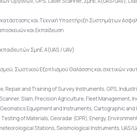
ών Οργάνων, GPS, Laser Scanner, ΣμηΕ.Α(UAS/UAV), Lida
Εγκατάστασης και Τεχνική Υποστήριξη Συστημάτων Ασφαλ
αποσκευών και Εκπαίδευση.
 εκπαιδευτών ΣμηΕ.Α(UAS / UAV)
λισμού, Σωστικού Εξοπλισμού Θαλάσσης και σχετικών να
ease, Repair and Training of Survey Instruments, GPS, Indu
Scanner, Slam, Precision Agriculture, Fleet Management,
, Geomatics Equipment and Instruments, Cartographic and
Testing of Materials, Georadar (GPR), Energy, Environmen
meteorological Stations, Seismological Instruments, UAS/UA