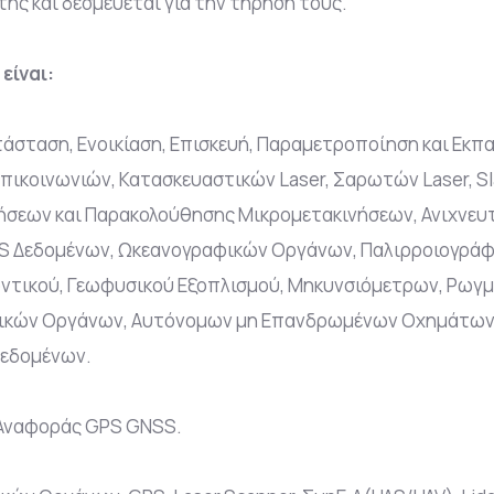
ης και δεσμεύεται για την τήρησή τους.
είναι:
τάσταση, Ενοικίαση, Επισκευή, Παραμετροποίηση και Εκ
κοινωνιών, Κατασκευαστικών Laser, Σαρωτών Laser, Slam
σεων και Παρακολούθησης Μικρομετακινήσεων, Ανιχνευτ
S Δεδομένων, Ωκεανογραφικών Οργάνων, Παλιρροιογράφ
οντικού, Γεωφυσικού Εξοπλισμού, Μηκυνσιόμετρων, Ρωγ
γικών Οργάνων, Αυτόνομων μη Επανδρωμένων Οχημάτων 
Δεδομένων.
 Αναφοράς GPS GNSS.