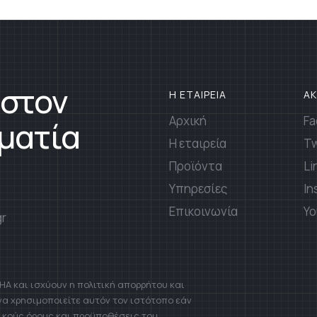
 στον
Η ΕΤΑΙΡΕΙΑ
Α
Αρχική
Fa
ματία
Η εταιρεία
Tw
Προϊόντα
Li
Υπηρεσίες
In
Επικοινωνία
Yo
gr
A και ισχύουν η πολιτική απορρήτου και
 να χρησιμοποιείτε αυτόν τον ιστότοπο εάν
ικούς όρους και προϋποθέσεις του