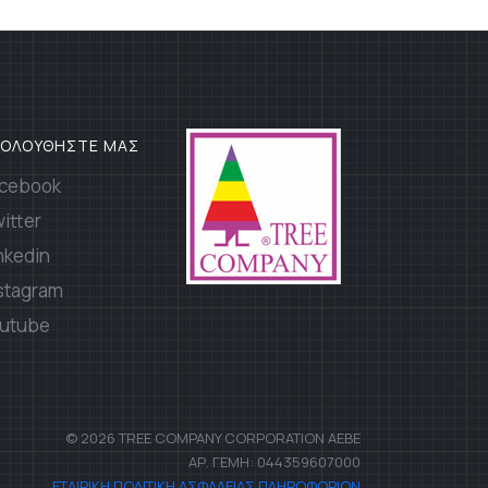
ΚΟΛΟΥΘΗΣΤΕ ΜΑΣ
cebook
itter
nkedin
stagram
utube
© 2026 TREE COMPANY CORPORATION AEBE
ΑΡ. ΓΕΜΗ: 044359607000
ΕΤΑΙΡΙΚΗ ΠΟΛΙΤΙΚΗ ΑΣΦΑΛΕΙΑΣ ΠΛΗΡΟΦΟΡΙΩΝ