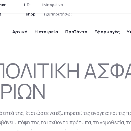
mer
|
E-
|
Μ
π
ο
ρ
ώ
ν
α
t
shop
ε
ξ
υ
π
η
ρ
ε
τ
ή
σ
ω
;
Αρχική
Η εταιρεία
Προϊόντα
Εφαρμογές
Υ
ΠΟΛΙΤΙΚΗ ΑΣΦ
ΡΙΩΝ
τητά της, έτσι ώστε να εξυπηρετεί τις ανάγκες και τις 
βάνει υπόψη της τα ισχύοντα πρότυπα, τη νομοθεσία, το