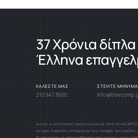
37 Χρόνια δίπλα
Έλληνα επαγγελ
ΚΑΛΕΣΤΕ ΜΑΣ
ΣΤΕΙΛΤΕ ΜΗΝΥΜΑ
210 947 3600
info@treecomp.
Αυτός ο ιστότοπος προστατεύεται από το reCAPTCH
οι όροι παροχής υπηρεσιών της Google. Δεν πρέπει
διαφωνείτε με οποιονδήποτε από αυτούς τους τυπ