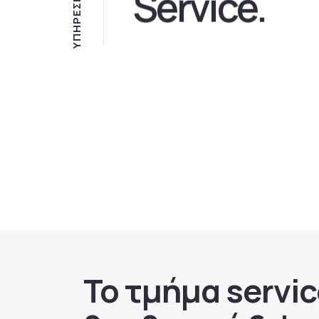
Serv
Ι
Σ
Ε
Ρ
Η
Π
Υ
Το τμήμα servic