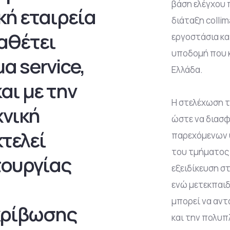
βάση ελέγχου 
κή εταιρεία
διάταξη colli
αθέτει
εργοστάσια κ
υποδομή που κ
 service,
Ελλάδα.
αι με την
Η στελέχωση τ
χνική
ώστε να διασφ
τελεί
παρεχόμενων 
του τμήματος 
τουργίας
εξειδίκευση σ
ενώ μετεκπαιδ
μπορεί να αντ
κρίβωσης
και την πολυ