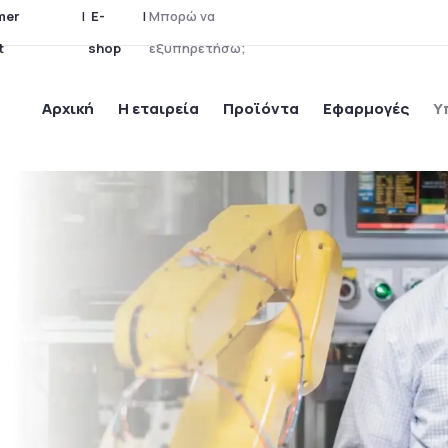
mer
|
E-
|
α
ν
ώ
ρ
t
shop
ε
ξ
υ
π
η
ρ
ε
τ
ή
σ
ω
;
Αρχική
Η εταιρεία
Προϊόντα
Εφαρμογές
Υ