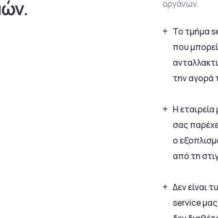
ών.
οργάνων.
Το τμήμα se
που μπορεί
ανταλλακτι
την αγορά 
Η εταιρεία 
σας παρέχει
ο εξοπλισμ
από τη στι
Δεν είναι 
service μας