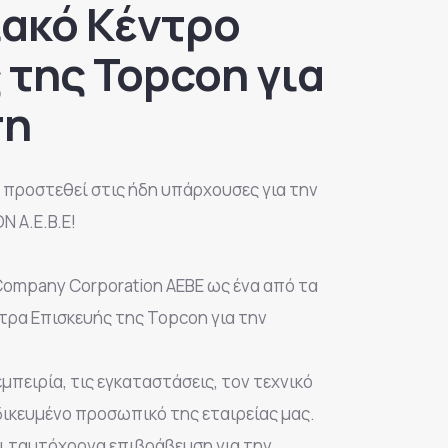
ακό Κέντρο
 της Topcon για
πη
α προστεθεί στις ήδη υπάρχουσες για την
 A.E.B.E!
Company Corporation AEBE ως ένα από τα
ντρα Επισκευής της Topcon για την
εμπειρία, τις εγκαταστάσεις, τον τεχνικό
δικευμένο προσωπικό της εταιρείας μας.
αι ταυτόχρονα επιβράβευση για την