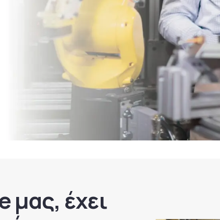
ice.
e μας, έχει