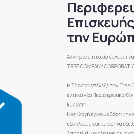
Περιφερει
Επισκευής
την Ευρώ
Άλλη μία επιτυχία έρχεται ν
TREE COMPANY CORPORATION
Η Topcon επέλεξε την Tree 
έντεκα νέα Περιφερειακά Κέ
Ευρώπη.
Η επιλογή έγινε με βάση την 
εξοπλισμό και το υψηλά εξει
Αποτελεί μεγάλη μας τιμή κ