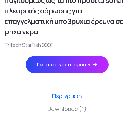
παγκοσμίως ως τα πιο προσιτά sonar
πλευρικής σάρωσης για
επαγγελματική υποβρύχια έρευνα σε
ρηχά νερά.
Tritech StarFish 990F
Ρωτήστε για το προϊόν
Περιγραφή
Downloads (1)