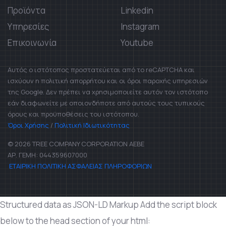
Προϊόντα
Linkedin
Υπηρεσίες
Instagram
Επικοινωνία
Youtube
Αυτός ο ιστότοπος προστατεύεται από το reCAPTCHA και
ισχύουν η πολιτική απορρήτου και οι όροι παροχής υπηρεσιών
της Google. Δεν πρέπει να χρησιμοποιείτε αυτόν τον ιστότοπο
εάν διαφωνείτε με οποιονδήποτε από αυτούς τους τυπικούς
όρους και προϋποθέσεις του ιστότοπου.
Όροι Χρήσης
/
Πολιτική Ιδιωτικότητας
© 2026 TREE COMPANY CORPORATION AEBE
ΑΡ. ΓΕΜΗ: 044359607000
ΕΤΑΙΡΙΚΗ ΠΟΛΙΤΙΚΗ ΑΣΦΑΛΕΙΑΣ ΠΛΗΡΟΦΟΡΙΩΝ
Structured data as JSON-LD Markup Add the script block
below to the head section of your html: