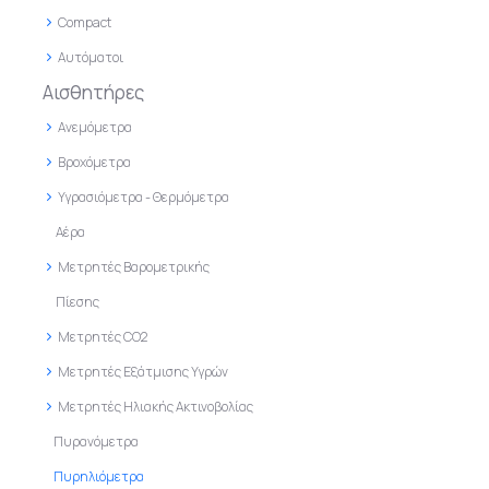
Compact
Αυτόματοι
Αισθητήρες
Ανεμόμετρα
Βροχόμετρα
Υγρασιόμετρα - Θερμόμετρα
Αέρα
Μετρητές Βαρομετρικής
Πίεσης
Μετρητές CO2
Μετρητές Εξάτμισης Υγρών
Μετρητές Ηλιακής Ακτινοβολίας
Πυρανόμετρα
Πυρηλιόμετρα