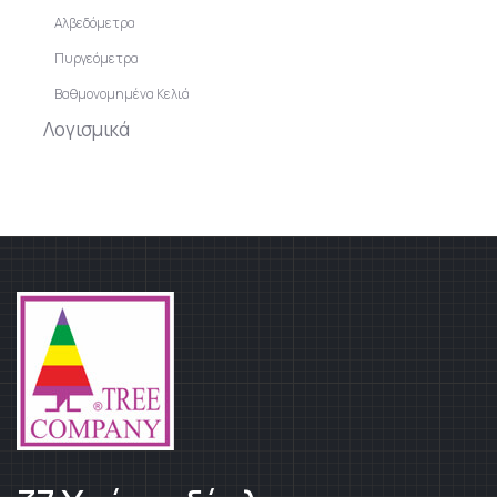
Αλβεδόμετρα
Πυργεόμετρα
Βαθμονομημένα Κελιά
Λογισμικά