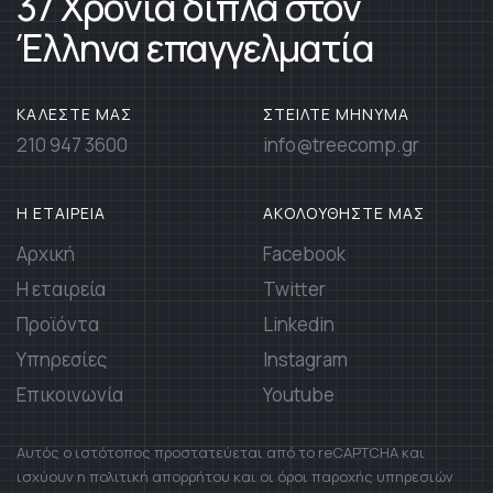
37 Χρόνια δίπλα στον
Έλληνα επαγγελματία
ΚΑΛΕΣΤΕ ΜΑΣ
ΣΤΕΙΛΤΕ ΜΗΝΥΜΑ
210 947 3600
info@treecomp.gr
Η ΕΤΑΙΡΕΙΑ
ΑΚΟΛΟΥΘΗΣΤΕ ΜΑΣ
Αρχική
Facebook
Η εταιρεία
Twitter
Προϊόντα
Linkedin
Υπηρεσίες
Instagram
Επικοινωνία
Youtube
Αυτός ο ιστότοπος προστατεύεται από το reCAPTCHA και
ισχύουν η πολιτική απορρήτου και οι όροι παροχής υπηρεσιών