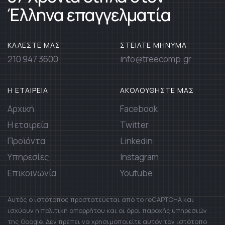
Έλληνα επαγγελματία
ΚΑΛΕΣΤΕ ΜΑΣ
ΣΤΕΙΛΤΕ ΜΗΝΥΜΑ
210 947 3600
info@treecomp.gr
Η ΕΤΑΙΡΕΙΑ
ΑΚΟΛΟΥΘΗΣΤΕ ΜΑΣ
Αρχική
Facebook
Η εταιρεία
Twitter
Προϊόντα
Linkedin
Υπηρεσίες
Instagram
Επικοινωνία
Youtube
Αυτός ο ιστότοπος προστατεύεται από το reCAPTCHA και
ισχύουν η πολιτική απορρήτου και οι όροι παροχής υπηρεσιών
της Google. Δεν πρέπει να χρησιμοποιείτε αυτόν τον ιστότοπο