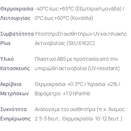
Θερμοκρασία
-40°C έως +65°C (Εξωτερική μονάδα) /
Λειτουργίας
0°C έως +60°C (Κονσόλα)
Συμβατότητα
Υποστήριξη αισθητήρων UV και Ηλιακής
Plus
Ακτινοβολίας (SKU 6162C)
Υλικό
Πλαστικό ABS με προστασία από την
Κατασκευής
υπεριώδη ακτινοβολία (UV-resistant)
Ακρίβεια
Θερμοκρασία: ±0.3°C / Υγρασία: ±2% /
Μετρήσεων
Βαρόμετρο: ±1.0 hPa/mb
Συχνότητα
Ανάλογα με τον αισθητήρα (π.χ. Άνεμος:
Ενημέρωσης
2.5-3 δευτ., Θερμοκρασία: 10-12 δευτ.)