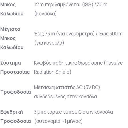
Μήκος
12 m περιλαμβάνεται (ISS) / 30 m
Καλωδίου
(Κονσόλα)
Μέγιστο
Έως 73 m (για ανεμόμετρο) / Έως 300 m
Μήκος
(για κονσόλα)
Καλωδίου
Σύστημα
Κλωβός παθητικής θωράκισης (Passive
Προστασίας
Radiation Shield)
Μετασχηματιστής AC (5V DC)
Τροφοδοσία
συνδεδεμένος στην κονσόλα
Εφεδρική
3 μπαταρίες τύπου C στην κονσόλα
Τροφοδοσία
(αυτονομία ~1 μήνας)