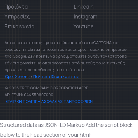
Προϊόντα
Linkedin
Υπηρεσίες
Instagram
Επικοινωνία
Youtube
Αυτός ο ιστότοπος προστατεύεται από το reCAPTCHA και
ισχύουν η πολιτική απορρήτου και οι όροι παροχής υπηρεσιών
της Google. Δεν πρέπει να χρησιμοποιείτε αυτόν τον ιστότοπο
εάν διαφωνείτε με οποιονδήποτε από αυτούς τους τυπικούς
όρους και προϋποθέσεις του ιστότοπου.
Όροι Χρήσης
/
Πολιτική Ιδιωτικότητας
© 2026 TREE COMPANY CORPORATION AEBE
ΑΡ. ΓΕΜΗ: 044359607000
ΕΤΑΙΡΙΚΗ ΠΟΛΙΤΙΚΗ ΑΣΦΑΛΕΙΑΣ ΠΛΗΡΟΦΟΡΙΩΝ
Structured data as JSON-LD Markup Add the script block
below to the head section of your html: