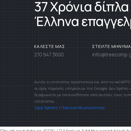
37 Χρόνια δίπλα
Έλληνα επαγγελ
ΚΑΛΕΣΤΕ ΜΑΣ
ΣΤΕΙΛΤΕ ΜΗΝΥΜΑ
210 947 3600
info@treecomp.
Αυτός ο ιστότοπος προστατεύεται από το reCAPTCH
οι όροι παροχής υπηρεσιών της Google. Δεν πρέπει
διαφωνείτε με οποιονδήποτε από αυτούς τους τυπ
ιστότοπου.
Όροι Χρήσης
/
Πολιτική Ιδιωτικότητας