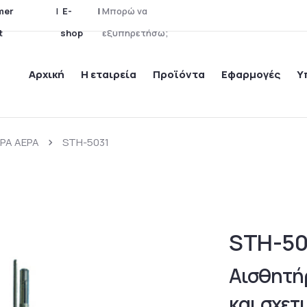
mer
|
E-
|
Μ
π
ο
ρ
ώ
ν
α
t
shop
ε
ξ
υ
π
η
ρ
ε
τ
ή
σ
ω
;
Αρχική
Η εταιρεία
Προϊόντα
Εφαρμογές
Υ
ΡΑ ΑΕΡΑ
STH-5031
STH-50
Αισθητή
και σχετ