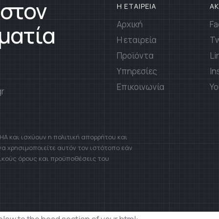
 στον
Η ΕΤΑΙΡΕΙΑ
Α
Αρχική
Fa
ματία
Η εταιρεία
Tw
Προϊόντα
Li
Υπηρεσίες
In
Επικοινωνία
Yo
gr
A και ισχύουν η πολιτική απορρήτου και
 να χρησιμοποιείτε αυτόν τον ιστότοπο εάν
ικούς όρους και προϋποθέσεις του