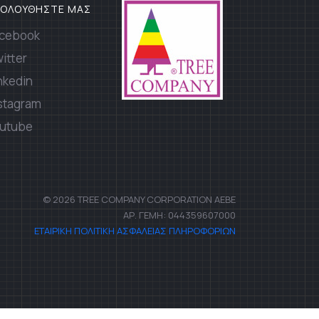
ΚΟΛΟΥΘΗΣΤΕ ΜΑΣ
cebook
itter
nkedin
stagram
utube
© 2026 TREE COMPANY CORPORATION AEBE
ΑΡ. ΓΕΜΗ: 044359607000
ΕΤΑΙΡΙΚΗ ΠΟΛΙΤΙΚΗ ΑΣΦΑΛΕΙΑΣ ΠΛΗΡΟΦΟΡΙΩΝ