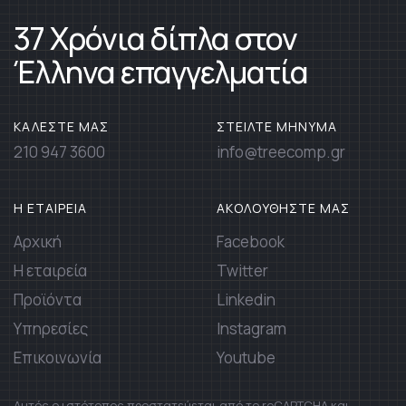
37 Χρόνια δίπλα στον
Έλληνα επαγγελματία
ΚΑΛΕΣΤΕ ΜΑΣ
ΣΤΕΙΛΤΕ ΜΗΝΥΜΑ
210 947 3600
info@treecomp.gr
Η ΕΤΑΙΡΕΙΑ
ΑΚΟΛΟΥΘΗΣΤΕ ΜΑΣ
Αρχική
Facebook
Η εταιρεία
Twitter
Προϊόντα
Linkedin
Υπηρεσίες
Instagram
Επικοινωνία
Youtube
Αυτός ο ιστότοπος προστατεύεται από το reCAPTCHA και