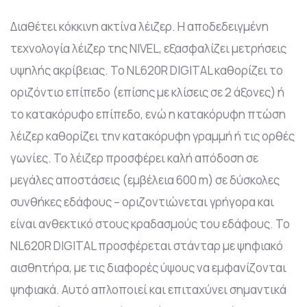
Διαθέτει κόκκινη ακτίνα λέιζερ. Η αποδεδειγμένη
τεχνολογία λέιζερ της NIVEL, εξασφαλίζει μετρήσεις
υψηλής ακρίβειας. Το NL620R DIGITAL καθορίζει το
οριζόντιο επίπεδο (επίσης με κλίσεις σε 2 άξονες) ή
το κατακόρυφο επίπεδο, ενώ η κατακόρυφη πτώση
λέιζερ καθορίζει την κατακόρυφη γραμμή ή τις ορθές
γωνίες. Το λέιζερ προσφέρει καλή απόδοση σε
μεγάλες αποστάσεις (εμβέλεια 600 m) σε δύσκολες
συνθήκες εδάφους – οριζοντιώνεται γρήγορα και
είναι ανθεκτικό στους κραδασμούς του εδάφους. Το
NL620R DIGITAL προσφέρεται στάνταρ με ψηφιακό
αισθητήρα, με τις διαφορές ύψους να εμφανίζονται
ψηφιακά. Αυτό απλοποιεί και επιταχύνει σημαντικά