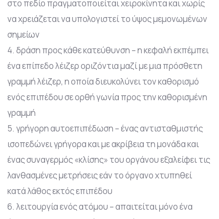
στο πεδίο πραγματοποιείται χειροκίνητα και χωρίς
να χρειάζεται να υπολογιστεί το ύψος μεμονωμένων
σημείων
4. δράση προς κάθε κατεύθυνση – η κεφαλή εκπέμπει
ένα επίπεδο λέιζερ οριζόντια μαζί με μια πρόσθετη
γραμμή λέιζερ, η οποία διευκολύνει τον καθορισμό
ενός επιπέδου σε ορθή γωνία προς την καθορισμένη
γραμμή
5. γρήγορη αυτοεπιπέδωση – ένας αντισταθμιστής
ισοπεδώνει γρήγορα και με ακρίβεια τη μονάδα και
ένας συναγερμός «κλίσης» του οργάνου εξαλείφει τις
λανθασμένες μετρήσεις εάν το όργανο χτυπηθεί
κατά λάθος εκτός επιπέδου
6. λειτουργία ενός ατόμου – απαιτείται μόνο ένα