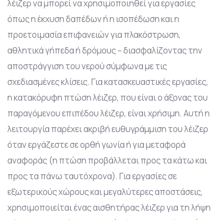
λέιζερ να μπορεί να χρησιμοποιηθεί για εργασίες
όπως η έκχυση δαπέδων ή η ισοπέδωση και η
προετοιμασία επιφανειών για πλακόστρωση,
αθλητικά γήπεδα ή δρόμους – διασφαλίζοντας την
αποστράγγιση του νερού σύμφωνα με τις
σχεδιασμένες κλίσεις. Για κατασκευαστικές εργασίες,
η κατακόρυφη πτώση λέιζερ, που είναι ο άξονας του
παραγόμενου επιπέδου λέιζερ, είναι χρήσιμη. Αυτή η
λειτουργία παρέχει ακριβή ευθυγράμμιση του λέιζερ
όταν εργάζεστε σε ορθή γωνία ή για μεταφορά
αναφοράς (η πτώση προβάλλεται προς τα κάτω και
προς τα πάνω ταυτόχρονα). Για εργασίες σε
εξωτερικούς χώρους και μεγαλύτερες αποστάσεις,
χρησιμοποιείται ένας αισθητήρας λέιζερ για τη λήψη