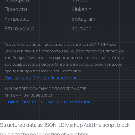
Προϊόντα
Linkedin
Υπηρεσίες
Instagram
Επικοινωνία
Youtube
Αυτός ο ιστότοπος προστατεύεται από το reCAPTCHA και
ισχύουν η πολιτική απορρήτου και οι όροι παροχής υπηρεσιών
της Google. Δεν πρέπει να χρησιμοποιείτε αυτόν τον ιστότοπο
εάν διαφωνείτε με οποιονδήποτε από αυτούς τους τυπικούς
όρους και προϋποθέσεις του ιστότοπου.
Όροι Χρήσης
/
Πολιτική Ιδιωτικότητας
© 2026 TREE COMPANY CORPORATION AEBE
ΑΡ. ΓΕΜΗ: 044359607000
ΕΤΑΙΡΙΚΗ ΠΟΛΙΤΙΚΗ ΑΣΦΑΛΕΙΑΣ ΠΛΗΡΟΦΟΡΙΩΝ
Structured data as JSON-LD Markup Add the script block
below to the head section of your html: