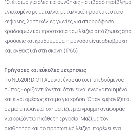
10. έτοιμο για όλες τις συνθήκες – στιβαρό περίβλημα
ενισχυμένο με μέταλλο, μεταλλικό προστατευτικό
κεφαλής, λαστιχένιες γωνίες για απορρόφηση
κραδασμών και προστασία του λέιζερ από ζημιές από
κρούσεις και κραδασμούς, η μονάδα είναι αδιάβροχη
και ανθεκτική στη σκόνη (IP65)
Γρήγορες και εύκολες μετρήσεις
Το NL620R DIGITAL είναι ένας αυτοεπιπεδούμενος
τύπος - οριζοντιώνεται όταν είναι ενεργοποιημένο
και είναι αμέσως έτοιμο για χρήση. Όταν εμφανίζεται
σε μια επιφάνεια, σχηματίζει μια γραμμή αναφοράς
για οριζόντια ή κάθετη εργασία. Μαζί με τον
αισθητήρα και το προσωπικό λέιζερ, παρέχει ένα