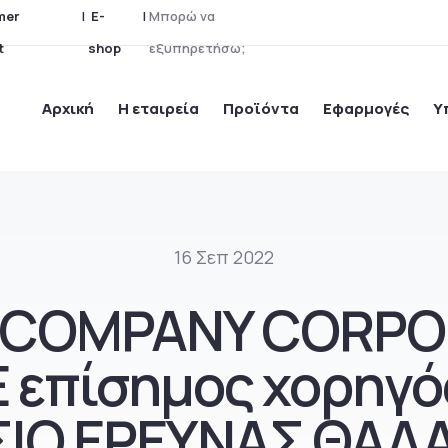
mer Support
|
E-shop
|
Ψ
ά
χ
ν
ε
τ
ε
γ
ι
Αρχική
Η εταιρεία
Προϊόντα
Εφαρμογές
Υ
16 Σεπ 2022
E COMPANY CORPO
 επίσημος χορηγό
ΙΟ ΕΡΕΥΝΑΣ ΘΑΛΑ