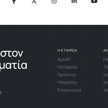
 στον
Η ΕΤΑΙΡΕΙΑ
Α
Αρχική
Fa
ματία
Η εταιρεία
Tw
Προϊόντα
Li
Υπηρεσίες
In
Επικοινωνία
Yo
gr