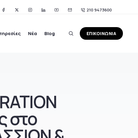
210 9473600
πηρεσίες
Νέα
Blog
ΕΠΙΚΟΙΝΩΝΙΑ
RATION
ς στο
ΣΣΙΩΝ &