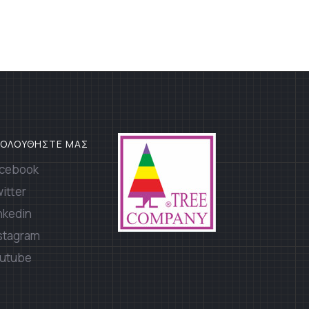
ΚΟΛΟΥΘΗΣΤΕ ΜΑΣ
cebook
itter
nkedin
stagram
utube