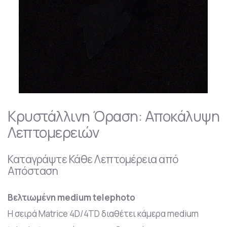
Κρυστάλλινη Όραση: Αποκάλυψη
Λεπτομερειών
Καταγράψτε Κάθε Λεπτομέρεια από
Απόσταση
Βελτιωμένη medium telephoto
Η σειρά Matrice 4D/4TD διαθέτει κάμερα medium