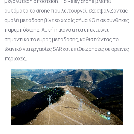
μεγαλύτερη απόσταση. Το Relay drone βλέπει
αυτόματα το drone που λειτουργεί, εξασφαλίζοντας
ομαλή μετάδοση βίντεο χωρίς σήμα 4G ή σε συνθήκες
παρεμπόδισης. Αυτή η ικανότητα επεκτείνει
σημαντικά το εύρος μετάδοσης, καθιστώντας το
ιδανικό για εργασίες SAR και επιθεωρήσεις σε ορεινές
περιοχές.