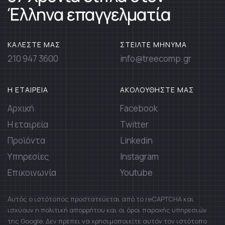
Έλληνα επαγγελματία
ΚΑΛΕΣΤΕ ΜΑΣ
ΣΤΕΙΛΤΕ ΜΗΝΥΜΑ
210 947 3600
info@treecomp.gr
Η ΕΤΑΙΡΕΙΑ
ΑΚΟΛΟΥΘΗΣΤΕ ΜΑΣ
Αρχική
Facebook
Η εταιρεία
Twitter
Προϊόντα
Linkedin
Υπηρεσίες
Instagram
Επικοινωνία
Youtube
Αυτός ο ιστότοπος προστατεύεται από το reCAPTCHA και
ισχύουν η πολιτική απορρήτου και οι όροι παροχής υπηρεσιών
της Google. Δεν πρέπει να χρησιμοποιείτε αυτόν τον ιστότοπο