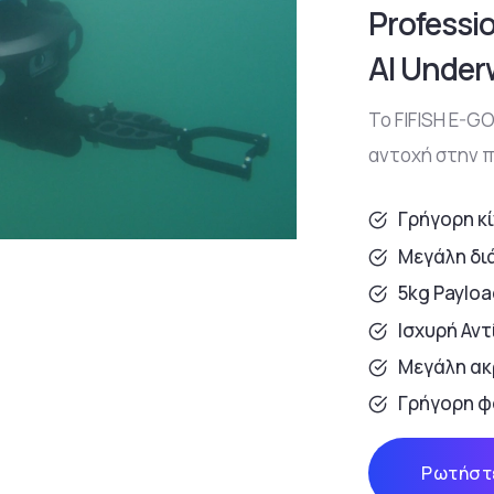
Professi
AI Under
Το FIFISH E-GO
αντοχή στην π
Γρήγορη κ
Μεγάλη δι
5kg Paylo
Ισχυρή Αν
Μεγάλη ακ
Γρήγορη φ
Ρωτήστε