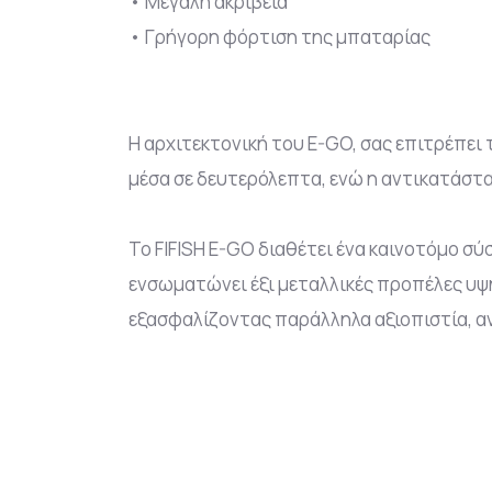
• Μεγάλη ακρίβεια
• Γρήγορη φόρτιση της μπαταρίας
Η αρχιτεκτονική του E-GO, σας επιτρέπε
μέσα σε δευτερόλεπτα, ενώ η αντικατάστ
To FIFISH E-GO διαθέτει ένα καινοτόμο σ
ενσωματώνει έξι μεταλλικές προπέλες υψ
εξασφαλίζοντας παράλληλα αξιοπιστία, α