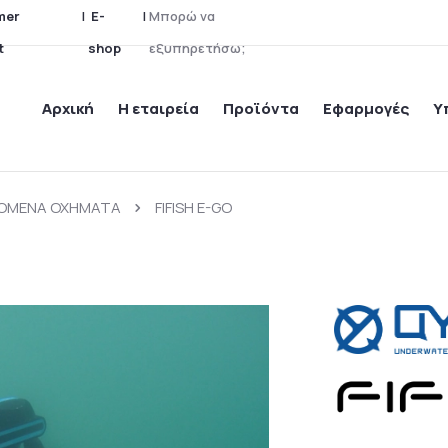
mer Support
|
E-shop
|
Ψ
ά
χ
ν
ε
τ
ε
γ
ι
α
κ
ά
Αρχική
Η εταιρεία
Προϊόντα
Εφαρμογές
Υ
ΝΟΜΕΝΑ ΟΧΗΜΑΤΑ
FIFISH E-GO