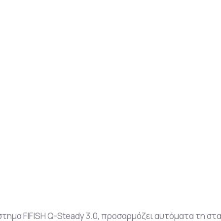
ύστημα FIFISH Q-Steady 3.0, προσαρμόζει αυτόματα τη στ