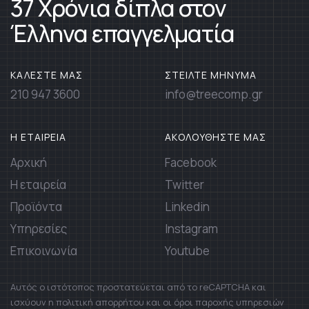
37 Χρόνια δίπλα στον
Έλληνα επαγγελματία
ΚΑΛΕΣΤΕ ΜΑΣ
ΣΤΕΙΛΤΕ ΜΗΝΥΜΑ
210 947 3600
info@treecomp.gr
Η ΕΤΑΙΡΕΙΑ
ΑΚΟΛΟΥΘΗΣΤΕ ΜΑΣ
Αρχική
Facebook
Η εταιρεία
Twitter
Προϊόντα
Linkedin
Υπηρεσίες
Instagram
Επικοινωνία
Youtube
Αυτός ο ιστότοπος προστατεύεται από το reCAPTCHA και
ισχύουν η πολιτική απορρήτου και οι όροι παροχής υπηρεσιών