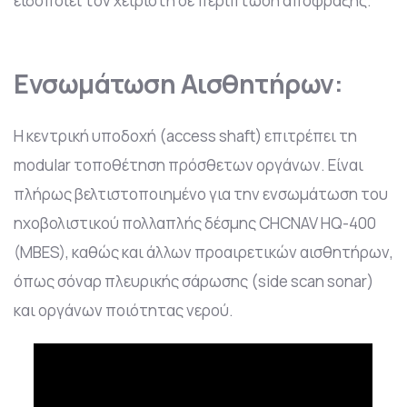
ειδοποιεί τον χειριστή σε περίπτωση απόφραξης.
Ενσωμάτωση Αισθητήρων:
Η κεντρική υποδοχή (access shaft) επιτρέπει τη
modular τοποθέτηση πρόσθετων οργάνων. Είναι
πλήρως βελτιστοποιημένο για την ενσωμάτωση του
ηχοβολιστικού πολλαπλής δέσμης CHCNAV HQ-400
(MBES), καθώς και άλλων προαιρετικών αισθητήρων,
όπως σόναρ πλευρικής σάρωσης (side scan sonar)
και οργάνων ποιότητας νερού.